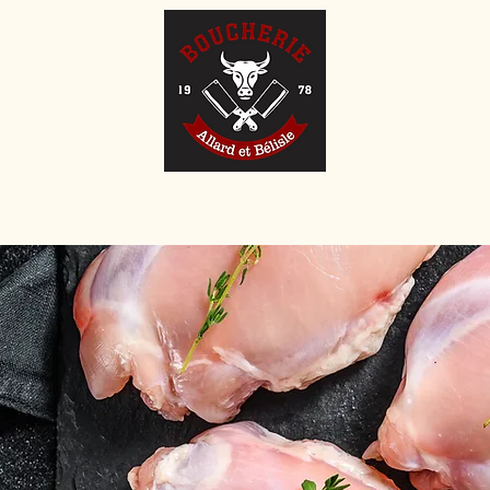
inées
Produits Maison
Épicerie
Nos Menus
Spéci